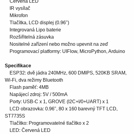
Červená LED
IR vysílač
Mikrofon
Tlačítka, LCD displej (0.96")
Integrovaná Lipo baterie
Rozšiřitelná zásuvka
Nositelné zařízení nebo možno upevnit na zeď
Programovací platformy: UIFlow, MicroPython, Arduino
Specifikace
ESP32: dvě jádra 240MHz, 600 DMIPS, 520KB SRAM,
Wi-Fi, dva režimy Bluetooth
Flash paměť: 4MB
Napájecí zdroj: 5V / 500mA
Porty: USB-C x 1, GROVE (I2C+I/0+UART) x 1
LCD obrazovka: 0.96", 80 x 160 barevný TFT LCD,
ST7735S
Tlačítko: Programovatelné tlačítko x 2
LED: Červená LED