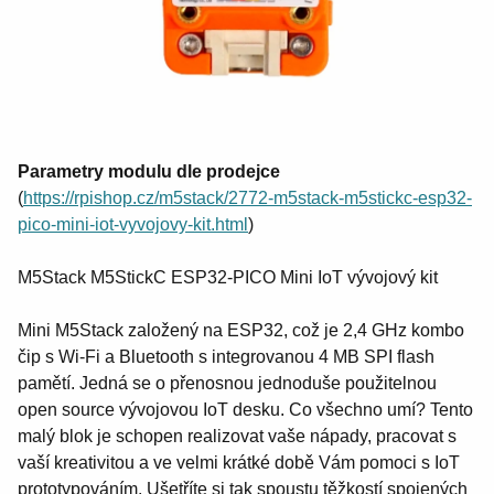
Parametry modulu dle prodejce
(
https://rpishop.cz/m5stack/2772-m5stack-m5stickc-esp32-
pico-mini-iot-vyvojovy-kit.html
)
M5Stack M5StickC ESP32-PICO Mini IoT vývojový kit
Mini M5Stack založený na ESP32, což je 2,4 GHz kombo
čip s Wi-Fi a Bluetooth s integrovanou 4 MB SPI flash
pamětí. Jedná se o přenosnou jednoduše použitelnou
open source vývojovou IoT desku. Co všechno umí? Tento
malý blok je schopen realizovat vaše nápady, pracovat s
vaší kreativitou a ve velmi krátké době Vám pomoci s IoT
prototypováním. Ušetříte si tak spoustu těžkostí spojených