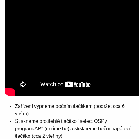
Zařízení vypneme bočním tlačítkem (podržet cca 6
vteřin)
Stiskneme protilehlé tlačítko "select OSPy
program/AP" (držíme ho) a stiskneme boční napájecí
tlačítko (cca 2 vteřiny)