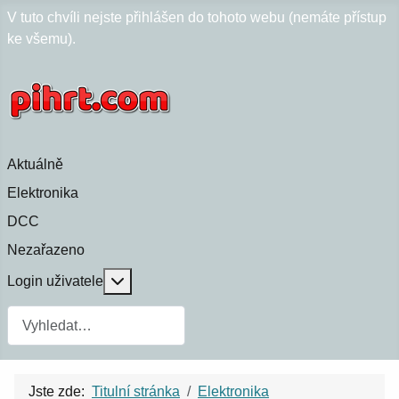
V tuto chvíli nejste přihlášen do tohoto webu (nemáte přístup
ke všemu).
Aktuálně
Elektronika
DCC
Nezařazeno
Více o: Login uživatele
Login uživatele
Jste zde:
Titulní stránka
Elektronika