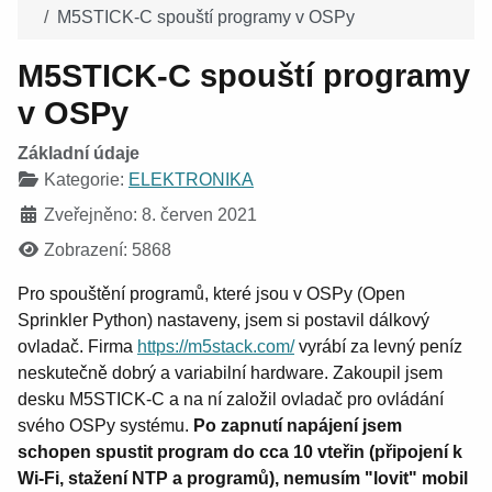
M5STICK-C spouští programy v OSPy
M5STICK-C spouští programy
v OSPy
Základní údaje
Kategorie:
ELEKTRONIKA
Zveřejněno: 8. červen 2021
Zobrazení: 5868
Pro spouštění programů, které jsou v OSPy (Open
Sprinkler Python) nastaveny, jsem si postavil dálkový
ovladač. Firma
https://m5stack.com/
vyrábí za levný peníz
neskutečně dobrý a variabilní hardware. Zakoupil jsem
desku M5STICK-C a na ní založil ovladač pro ovládání
svého OSPy systému.
Po zapnutí napájení jsem
schopen spustit program do cca 10 vteřin (připojení k
Wi-Fi, stažení NTP a programů), nemusím "lovit" mobil