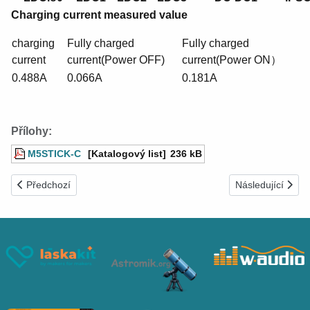
Charging current measured value
charging
Fully charged
Fully charged
current
current(Power OFF)
current(Power ON）
0.488A
0.066A
0.181A
Přílohy:
M5STICK-C
[Katalogový list]
236 kB
Předchozí článek: ESP32 multisnímač - snímání vlhkosti půdy v O
Další článek: Změ
Předchozí
Následující