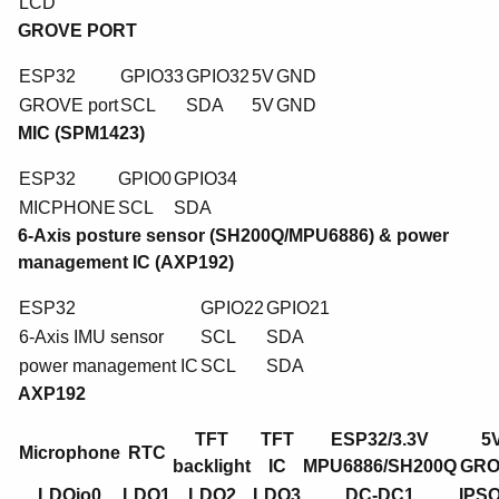
LCD
GROVE PORT
ESP32
GPIO33
GPIO32
5V
GND
GROVE port
SCL
SDA
5V
GND
MIC (SPM1423)
ESP32
GPIO0
GPIO34
MICPHONE
SCL
SDA
6-Axis posture sensor (SH200Q/MPU6886) & power
management IC (AXP192)
ESP32
GPIO22
GPIO21
6-Axis IMU sensor
SCL
SDA
power management IC
SCL
SDA
AXP192
TFT
TFT
ESP32/3.3V
5
Microphone
RTC
backlight
IC
MPU6886/SH200Q
GRO
LDOio0
LDO1
LDO2
LDO3
DC-DC1
IPS