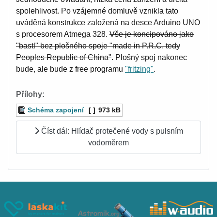
spolehlivost. Po vzájemné domluvě vznikla tato
uváděná konstrukce založená na desce Arduino UNO
s procesorem Atmega 328.
Vše je koncipováno jako
"bastl" bez plošného spoje "made in P.R.C. tedy
Peoples Republic of China"
. Plošný spoj nakonec
bude, ale bude z free programu
"fritzing"
.
Přílohy:
Schéma zapojení
[ ]
973 kB
Číst dál: Hlídač protečené vody s pulsním
vodoměrem