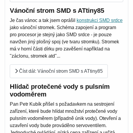
Vánoční strom SMD s ATtiny85
Je čas vánoc a tak jsem oprášil
konstrukci SMD srdce
jako vánoční stromek. Schéma zapojení a program
pro procesor je stejný jako SMD srdce - je pouze
navržen jiný plošný spoj (ve tvaru stromku). Stromek
má v horní části dírku pro zavěšení například na
"záclonu, stromek atd"...
Číst dál: Vánoční strom SMD s ATtiny85
Hlídač protečené vody s pulsním
vodoměrem
Pan Petr Kubík přišel s požadavkem na sestrojení
zařízení, které bude hlídat množství protečené vody
pulsním vodoměrem (případně únik vody). Otevření a
uzavření vody bude prováděno servoventilem.
Jednoduché ovládání, nízká cena zařízení a určitá