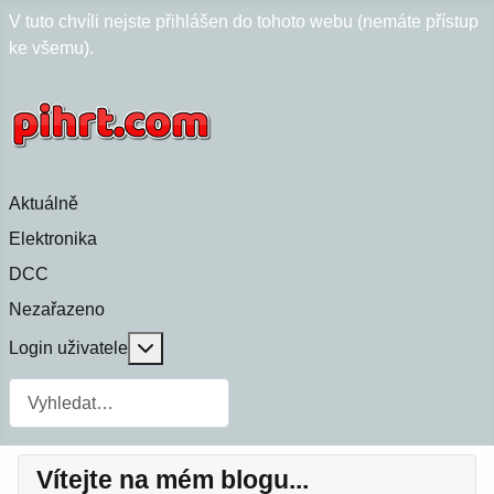
V tuto chvíli nejste přihlášen do tohoto webu (nemáte přístup
ke všemu).
Aktuálně
Elektronika
DCC
Nezařazeno
Více o: Login uživatele
Login uživatele
Vítejte na mém blogu...