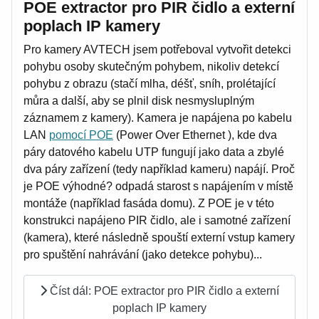
POE extractor pro PIR čidlo a externí
poplach IP kamery
Pro kamery AVTECH jsem potřeboval vytvořit detekci
pohybu osoby skutečným pohybem, nikoliv detekcí
pohybu z obrazu (stačí mlha, déšť, sníh, prolétající
můra a další, aby se plnil disk nesmysluplným
záznamem z kamery). Kamera je napájena po kabelu
LAN
pomocí POE
(Power Over Ethernet ), kde dva
páry datového kabelu UTP fungují jako data a zbylé
dva páry zařízení (tedy například kameru) napájí. Proč
je POE výhodné? odpadá starost s napájením v místě
montáže (například fasáda domu). Z POE je v této
konstrukci napájeno PIR čidlo, ale i samotné zařízení
(kamera), které následně spouští externí vstup kamery
pro spuštění nahrávání (jako detekce pohybu)...
Číst dál: POE extractor pro PIR čidlo a externí
poplach IP kamery