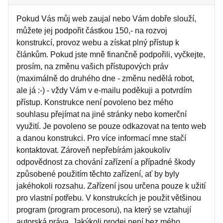
Pokud Vás můj web zaujal nebo Vám dobře slouží,
můžete jej podpořit částkou 150,- na rozvoj
konstrukcí, provoz webu a získat plný přístup k
článkům. Pokud jste mně finančně podpořili, vyčkejte,
prosím, na změnu vašich přístupových práv
(maximálně do druhého dne - změnu nedělá robot,
ale já :-) - vždy Vám v e-mailu poděkuji a potvrdím
přístup. Konstrukce není povoleno bez mého
souhlasu přejímat na jiné stránky nebo komerční
využití. Je povoleno se pouze odkazovat na tento web
a danou konstrukci. Pro více informací mne stačí
kontaktovat. Zároveň nepřebírám jakoukoliv
odpovědnost za chování zařízení a případné škody
způsobené použitím těchto zařízení, ať by byly
jakéhokoli rozsahu. Zařízení jsou určena pouze k užití
pro vlastní potřebu. V konstrukcích je použit většinou
program (program procesoru), na který se vztahují
autorská práva. Jakýkoli prodej není bez mého