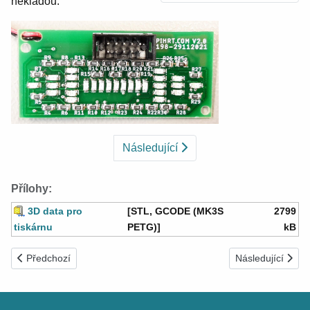
nekladou.
Následující
Přílohy:
3D data pro
[STL, GCODE (MK3S
2799
tiskárnu
PETG)]
kB
Předchozí článek: Měření na zdroji - přípravek
Další článek: Př
Předchozí
Následující