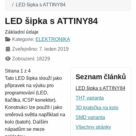
LED šipka s ATTINY84
LED šipka s ATTINY84
Základní údaje
Kategorie:
ELEKTRONIKA
Zveřejněno: 7. leden 2019
Zobrazení: 18229
Strana 1 z 4
Seznam článků
Tato LED šipka slouží jako
přípravek na výuku pro
LED šipka s ATTINY84
programování (LED,
THT varianta
tlačítka, ICSP konektor).
Konstrukci lze použít i jako
3D krabička na kolo
směrová světla například na
SMD varianta
kolo (batoh). Dalším
Všechny stránky
nápadům se meze