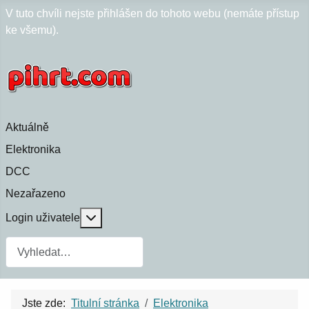
V tuto chvíli nejste přihlášen do tohoto webu (nemáte přístup
ke všemu).
Aktuálně
Elektronika
DCC
Nezařazeno
Více o: Login uživatele
Login uživatele
Jste zde:
Titulní stránka
Elektronika