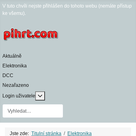
V tuto chvíli nejste přihlášen do tohoto webu (nemáte přístup
ke všemu).
Aktuálně
Elektronika
DCC
Nezařazeno
Více o: Login uživatele
Login uživatele
Jste zde:
Titulní stránka
Elektronika