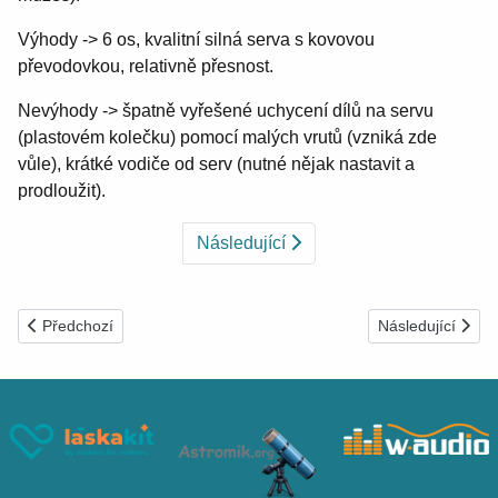
Výhody -> 6 os, kvalitní silná serva s kovovou
převodovkou, relativně přesnost.
Nevýhody -> špatně vyřešené uchycení dílů na servu
(plastovém kolečku) pomocí malých vrutů (vzniká zde
vůle), krátké vodiče od serv (nutné nějak nastavit a
prodloužit).
Následující
Předchozí článek: Zásobník pro SMD součástky
Další článek: Měř
Předchozí
Následující